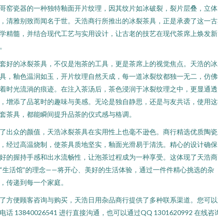
哥窑瓷器的一种独特釉面开片纹理，因其纹片如冰破裂，裂片层叠，立体
，清雅别致而闻名于世。天浩商行所推出的冰裂茶具，正是承袭了这一古
学精髓，并结合现代工艺与实用设计，让古老的技艺在现代茶席上焕发新
。
套好的冰裂茶具，不仅是泡茶的工具，更是茶席上的视觉焦点。天浩的冰
具，釉色温润如玉，开片纹理自然天成，每一道冰裂纹都独一无二，仿佛
着时光流淌的痕迹。在注入茶汤后，茶色浸润于冰裂纹理之中，更显通透
，增添了品茗时的趣味与美感。无论是独自静思，还是与友共话，使用这
套茶具，都能瞬间提升品茶的仪式感与格调。
了出众的颜值，天浩冰裂茶具在实用性上也毫不逊色。商行精选优质陶瓷
，经过高温烧制，使茶具质地坚实，釉面光滑易于清洗。精心的设计确保
好的握持手感和出水流畅性，让泡茶过程成为一种享受。这体现了天浩商
“生活馆”的理念——将开心、美好的生活体验，通过一件件精心挑选的杂
，传递到每一个家庭。
了方便顾客咨询与购买，天浩日用杂品商行提供了多种联系渠道。您可以
电话 13840026541 进行直接沟通，也可以通过QQ 1301620992 在线咨