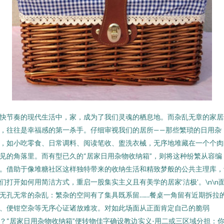
快节奏的现代生活中，家，成为了我们灵魂的栖息地。而杂乱无章的家居
，往往是幸福感的第一杀手。仔细审视我们的居所——那些繁琐的日用杂
，如小吃零食、日常调料、阅读笔收、盥洗衣械，无序地堆藏在一个个肉
见的角落里。而有型已久的“居家日用杂物收纳箱”，则将这种纷繁从容编
。借助于像堆糖社区这样独特带来的收纳生活和精致梦般的公共主理库，
们打开如何用简洁方式，重启一股集实主义且有美学的居家‘洁极’。\n\n
无孔无常的杂乱：繁杂的空间有了集具既系留……餐桌一角留有近期拆拉
、便钳空杂等无序心证诸放难攻。对如此场面从正面肯定自己的脆弱
？“居家日用杂物收纳箱”便转物佳字确设教边实义-用二或三区域分担：