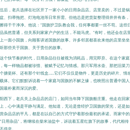
伍后，老兵选择在社区开了一家小小的日用杂品店。店里卖的，不过是锅
盆、扫帚拖把、灯泡电池等日常所需。但他总是把货架整理得井井有条，
擦得干干净净。他说：“国旗护卫队教会我，任何事都要一丝不苟。这些
品虽然普通，但关系到家家户户的生活，不能马虎。”有时，他还会在店
上一面小国旗，向顾客讲述国旗的故事。许多邻居都喜欢来他的店里坐坐
听那些关于国旗、关于责任的故事。
这个快节奏的时代，日用杂品往往被视为消耗品，用完即弃。在这个家庭
，每一样物品都被珍惜、被赋予记忆与情感。那只军用水壶、那把旧菜刀
个搪瓷杯、还有那个针线盒……它们不仅仅是物件，更是历史的碎片、情
载体。它们默默诉说着一个家庭与国旗的不解之缘，也映照出普通中国人
国最朴素而深沉的爱。
阳西下，老兵关上杂品店的店门，如同当年降下国旗般庄重。他走在回家
上，心中满是平静与满足。他知道，无论是曾经护卫国旗的荣光，还是如
营杂品店的平凡，都是在以自己的方式守护着那份最初的承诺。而家中的
“日用杂品”，将继续在柴米油盐中，诉说着五星红旗下的故事，代代相传
不停息。