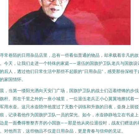
寻常巷陌的日用杂品店里，总有一些看似普通的物品，却承载着非凡的故
。今天，让我们走进一个特殊的家庭——退伍的国旗护卫队老兵与国旗设
的后人，透过他们日常生活中那些不起眼的“日用杂品”，感受那份深植于
的家国情怀。
晨，当第一缕阳光洒向天安门广场，国旗护卫队的战士们迈着铿锵的步伐
旗杆。而在千里之外的一座小城里，一位退伍老兵正小心翼翼地擦拭着一
军用水壶。这只水壶陪伴他度过了无数个训练和升旗的日夜，壶身上斑驳
痕，记录着他作为国旗护卫队一员的荣光。如今，水壶静静地立在书桌上
边是一面叠得整整齐齐的小国旗——那是他从岗位退役时，战友们赠送的
。对他而言，这些物品不仅是日用杂品，更是青春与信仰的见证。