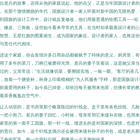
位老兵的故事，还得从他的家庭说起。他的岳父，正是当年国旗设计者的
。在那个激情燃烧的年代，国旗设计者一家人怀着对新中国的无限热爱，
到国旗的设计工作中。设计稿反复修改，他们用最普通的绘图工具——铅
、橡皮、三角板，这些如今看来寻常的文具，在当时却承载着设计者的心
智慧。五星红旗的图案诞生，成为国家的象征。设计者的家人，也将这份
与责任代代相传。
进这个家庭，你会发现许多日用杂品都被赋予了特殊的意义。厨房里，有
用了多年的菜刀，刀柄已被磨得光滑。老兵的妻子笑着说，这是她父亲当
过的，父亲常说：“生活就像切菜，要脚踏实地，一板一眼。”客厅的茶几
，放着一个搪瓷杯，杯身上印着模糊的“为人民服务”字样，那是国旗设计
前最爱用的杯子，如今虽已掉瓷，却依旧每天被用来泡茶，仿佛长辈的教
着茶香氤氲在空气中。
让人动容的，是书房里那个略显陈旧的针线盒。盒子里有各色丝线、几枚
一把小剪刀。老兵的妻子回忆，小时候，母亲常用它来缝补衣物，也用来
家里的第一面手工国旗。那一针一线，缝进去的是对国家的深情，也是对
的责任。如今，这个针线盒偶尔还会被用来缝补孙子的书包，或是老兵那
了色的军装。每一次穿针引线，都像是一次无声的传承。